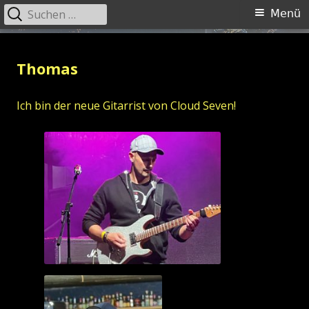
Suchen
Primäres
Menü
nach:
Menü
Springe
cloudseven-rock.de
Just another WordPress site
zum
Thomas
Inhalt
Ich bin der neue Gitarrist von Cloud Seven!